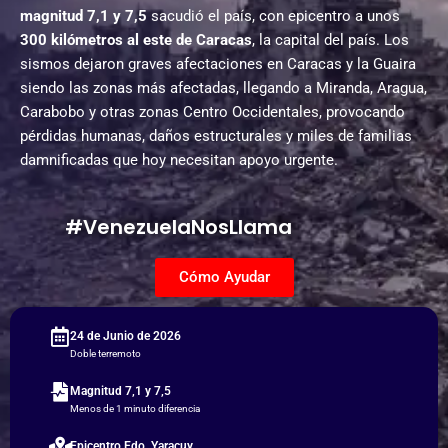
magnitud 7,1 y 7,5
sacudió el país, con epicentro a unos
300 kilómetros al este de Caracas
, la capital del país. Los
sismos dejaron graves afectaciones en Caracas y la Guaira
siendo las zonas más afectadas, llegando a Miranda, Aragua,
Carabobo y otras zonas Centro Occidentales, provocando
pérdidas humanas, daños estructurales y miles de familias
damnificadas que hoy necesitan apoyo urgente.
#VenezuelaNosLlama
Cómo Ayudar
24 de Junio de 2026
Doble terremoto
Magnitud 7,1 y 7,5
Menos de 1 minuto diferencia
Epicentro Edo. Yaracuy