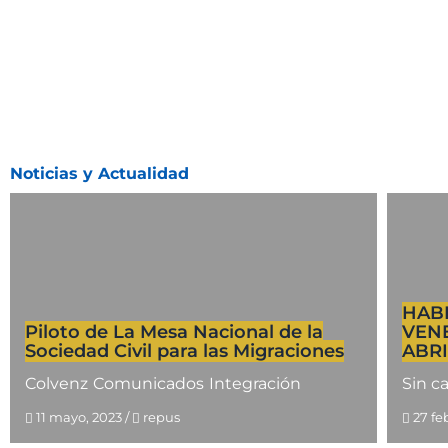
Noticias y Actualidad
HABI
Piloto de La Mesa Nacional de la
VENE
Sociedad Civil para las Migraciones
ABRI
Colvenz
Comunicados
Integración
Sin c
11 mayo, 2023
/
repus
27 fe