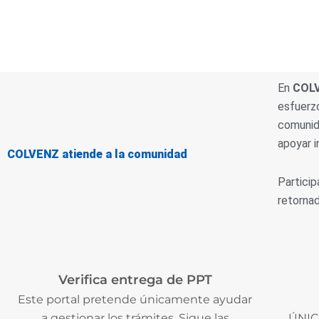
En
COL
esfuerzo
comunida
apoyar i
COLVENZ atiende a la comunidad
Particip
retorna
Verifica entrega de PPT
Este portal pretende únicamente ayudar
a gestionar los trámites. Sigue las
ÚNICA