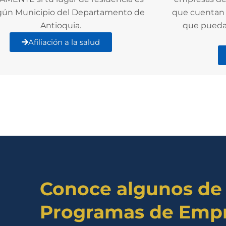
gún Municipio del Departamento de
que cuentan c
Antioquia.
que pueda
Afiliación a la salud
Conoce algunos de
Programas de Emp