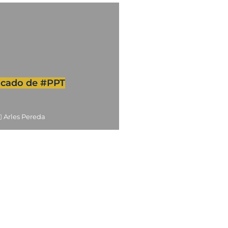
ficado de #PPT
Arles Pereda