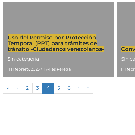
Uso del Permiso por Protección
Temporal (PPT) para trámites de
tránsito -Ciudadanos venezolanos-
Conv
Sin categoría
Sin c
11 febrero, 2023
/
Arles Pereda
1 feb
«
‹
2
3
4
5
6
›
»