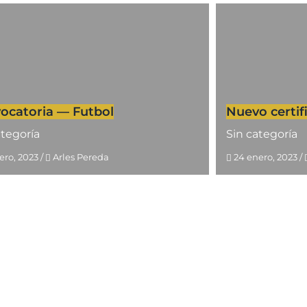
ocatoria — Futbol
Nuevo certi
ategoría
Sin categoría
rero, 2023
/
Arles Pereda
24 enero, 2023
/