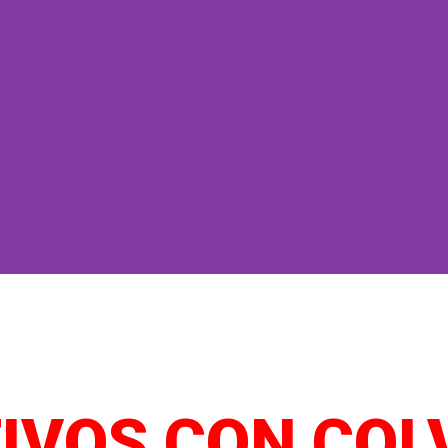
ENCIA VENEZUELA
IVOS CON COL
ntro de información para compartir actualizaciones verifica
e apoyo humanitario. ¿Quieres ayudar? ¿Perdiste Contacto co