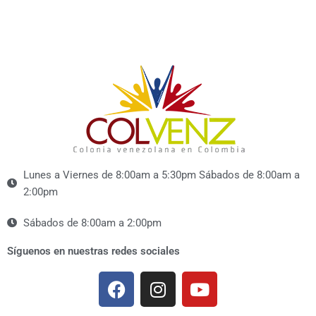
Lunes a Viernes de 8:00am a 5:30pm Sábados de 8:00am a
2:00pm
Sábados de 8:00am a 2:00pm
Síguenos en nuestras redes sociales
F
I
Y
a
n
o
c
s
u