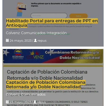
Habilitado Portal para entregas de PPT en
Antioquia
Colvenz
Comunicados
Integración
24 mayo, 2023
/
repus
Captación de Población Colombiana
Retornada y/o Doble Nacionalidad
Colvenz
Comunicados
22 mayo, 2023
/
repus