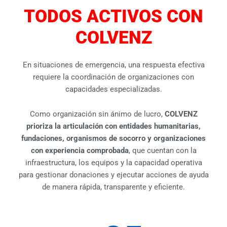
Hemos habilitado este centro de
TODOS ACTIVOS CON
información para compartir
actualizaciones verificadas, recursos de
COLVENZ
ayuda y canales oficiales de apoyo
humanitario. ¿Quieres ayudar?
¿Perdiste Contacto con tus familiares
en Venezuela? ¿Necesitas apoyo?
En situaciones de emergencia, una respuesta efectiva
COLVENZ atiende esta EMERGENCIA
requiere la coordinación de organizaciones con
capacidades especializadas.
Información Oficial
Como organización sin ánimo de lucro,
COLVENZ
prioriza la articulación con entidades humanitarias,
fundaciones, organismos de socorro y organizaciones
con experiencia comprobada
, que cuentan con la
infraestructura, los equipos y la capacidad operativa
para gestionar donaciones y ejecutar acciones de ayuda
de manera rápida, transparente y eficiente.