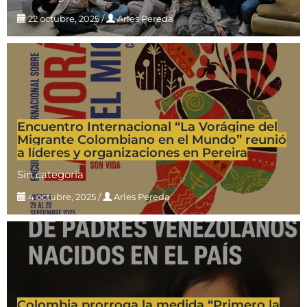
22 octubre, 2025
/
Arles Pereda
Encuentro Internacional “La Vorágine del
Migrante Colombiano en el Mundo” reunió
a líderes y organizaciones en Pereira
Sin categoría
4 octubre, 2025
/
Arles Pereda
Colombia prorroga la medida “Primero la