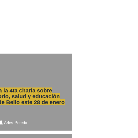
a la 4ta charla sobre
rio, salud y educación
de Bello este 28 de enero
Arles Pereda