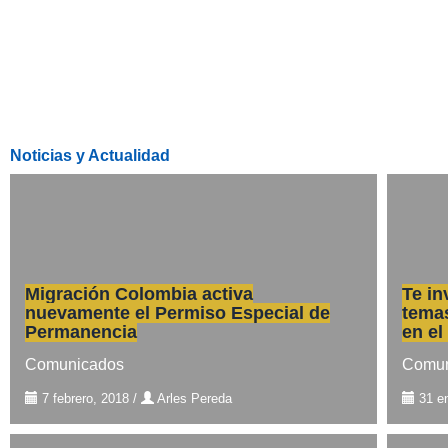
Noticias y Actualidad
Migración Colombia activa
Te in
nuevamente el Permiso Especial de
temas
Permanencia
en el
Comunicados
Comun
7 febrero, 2018
/
Arles Pereda
31 e