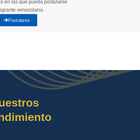
les en las que pueda postularse
igrante venezolano.
Postularse
uestros
ndimiento