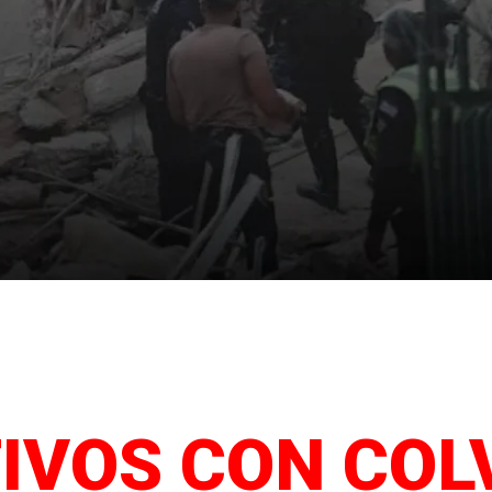
ENCIA VENEZUELA
centro de información para compartir actualizaciones ver
IVOS CON COL
es de apoyo humanitario. ¿Quieres ayudar? ¿Perdiste Conta
zuela? ¿Necesitas apoyo? COLVENZ atiende esta EMER