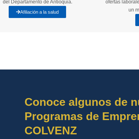
del Departamento de Antioquia.
ofertas labora
un m
Afiliación a la salud
Conoce algunos de n
Programas de Empre
COLVENZ