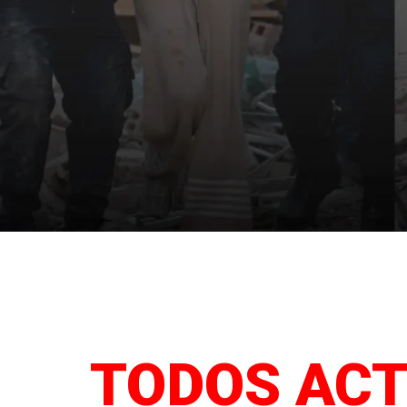
EMERG
Hemos habilitado este 
TODOS ACT
ayuda y canales oficial
en Vene