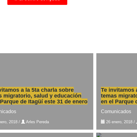
vitamos a la 5ta charla sobre
Te invitamos 
 migratorio, salud y educación
temas migrato
 Parque de Itagüí este 31 de enero
en el Parque 
icados
Comunicados
nero, 2018
/
Arles Pereda
26 enero, 2018
/