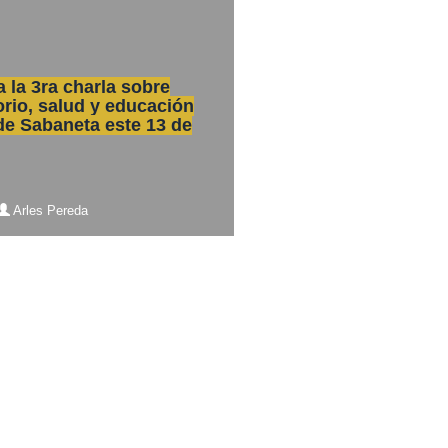
a la 3ra charla sobre
rio, salud y educación
de Sabaneta este 13 de
Arles Pereda