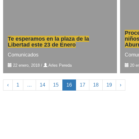
Proc
Te esperamos en la plaza de la
niños
Libertad este 23 de Enero
Abur
Comunicados
Comun
22 enero, 2018
/
Arles Pereda
20 e
‹
1
…
14
15
16
17
18
19
›